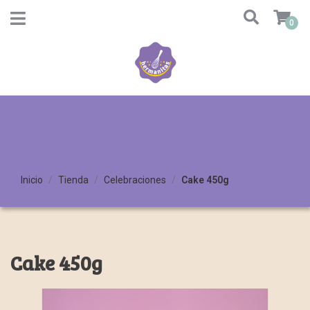
0
Inicio
Tienda
Celebraciones
Cake 450g
Cake 450g