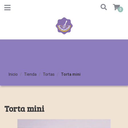
0
Inicio
Tienda
Tortas
Torta mini
Torta mini